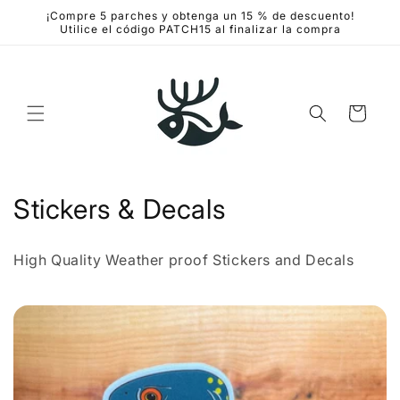
Ir
¡Compre 5 parches y obtenga un 15 % de descuento!
directamente
Utilice el código PATCH15 al finalizar la compra
al contenido
Carrito
C
Stickers & Decals
o
High Quality Weather proof Stickers and Decals
l
e
c
c