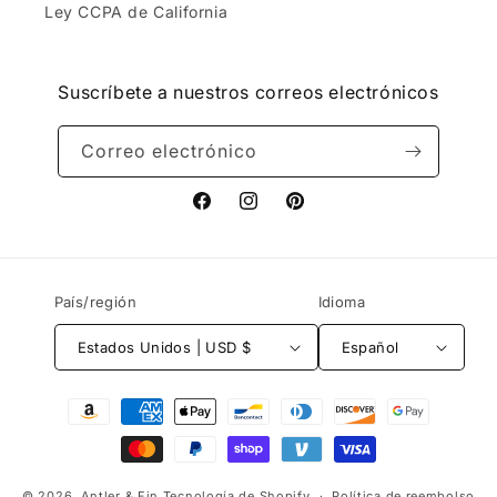
Ley CCPA de California
Suscríbete a nuestros correos electrónicos
Correo electrónico
Facebook
Instagram
Pinterest
País/región
Idioma
Estados Unidos | USD $
Español
Formas
de
pago
© 2026,
Antler & Fin
Tecnología de Shopify
Política de reembolso