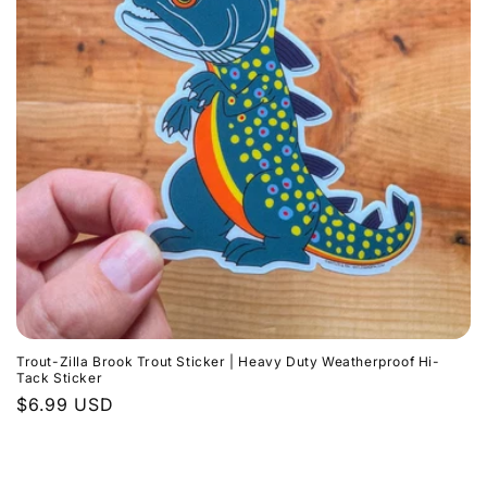
i
ó
n
:
Trout-Zilla Brook Trout Sticker | Heavy Duty Weatherproof Hi-
Tack Sticker
Precio
$6.99 USD
habitual