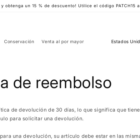
y obtenga un 15 % de descuento! Utilice el código PATCH15 al 
P
Conservación
Venta al por mayor
a
í
s
ica de reembolso
/
r
e
g
ica de devolución de 30 días, lo que significa que tien
i
culo para solicitar una devolución.
ó
n
 para una devolución, su artículo debe estar en las mis