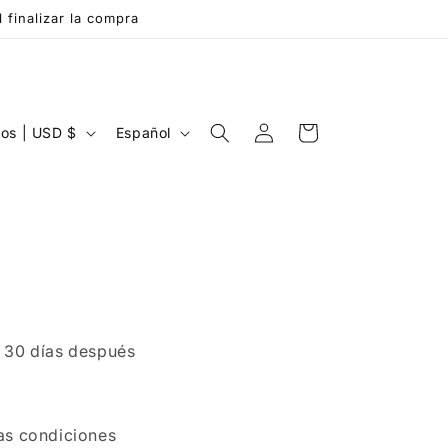
finalizar la compra
Iniciar
I
Carrito
Estados Unidos | USD $
Español
sesión
d
i
o
m
a
e 30 días después
mas condiciones