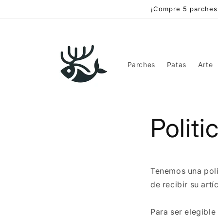
Ir
¡Compre 5 parches 
directamente
al contenido
Parches
Patas
Arte
Polit
Tenemos una polít
de recibir su artí
Para ser elegible