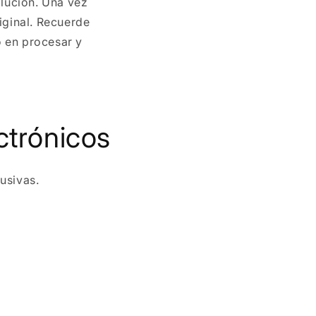
lución. Una vez
ginal. Recuerde
o en procesar y
ctrónicos
usivas.